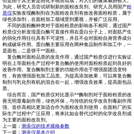
但是由于其主要是由化学物质组成，对人们的健康威胁较大。
为此，研究人员尝试研制新的面粉改良剂。研究人员用国产
粉
质仪
实验发现酶制剂在为面粉改良剂有效改善面粉粉质，属于
绿色添加剂，在面粉加工领域受到重视，并被广泛应用。
不同的面粉酶种类对于面粉粉质的影响各不相同，通过国产
粉质仪分析发现蛋白酶可直接作用在蛋白分子上，对面筋产生
的弱化作用往往具有不可逆性，并且不会对面粉自身营养成分
构成破坏作用。蛋白酶主要应用在两种食品制作和加工中，一
是面包，二是饼干**面粉。
复合酶对面粉品质的改良作用，通过国产粉质仪进行实验证
明在上等面粉生产过程中复合酶的使用对面粉粉质起到良好的
改善作用。复合酶制剂主要的功能作用在于增强面团流变特
性，有效增强面包加工品质。为提高添加效果，可以将复合酶
制剂与乳化剂有机的混合在一起，增强改良效果，提高面包品
质。
综合而言，国产粉质仪对比显示**酶制剂对于面粉粉质的改
善无明显毒副作用，绿色环保，与传统的化学改良剂毒副作用
强、造价高相比更加适合作为面粉改良剂使用，在面粉厂的实
际生产过程中广泛应用，将来比如会替代过时的化学改良剂成
为主要的面粉改良剂。
上一篇：
测汞仪的技术规格参数
下一篇：
测汞仪基本介绍