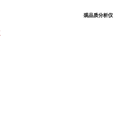
大米食味计，大米外观品质分析仪，测汞
仪