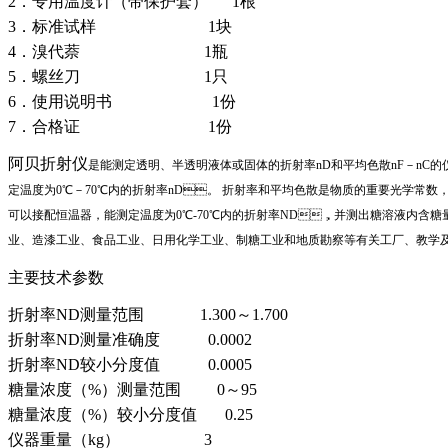
2．专用温度计（带保护套） 1根
3．标准试样 1块
4．溴代萘 1瓶
5．螺丝刀 1只
6．使用说明书 1份
7．合格证 1份
阿贝折射仪
是能测定透明、半透明液体或固体的折射率nD和平均色散nF－nC的仪
定温度为0℃－70℃内的折射率nD。 折射率和平均色散是物质的重要光学常数，能
可以接配恒温器，能测定温度为0℃-70℃内的折射率ND，并测出糖溶液内含糖量浓度
业、造漆工业、食品工业、日用化学工业、制糖工业和地质勘察等有关工厂、
主要技术参数
折射率ND测量范围 1.300～1.700
折射率ND测量准确度 0.0002
折射率ND较小分度值 0.0005
糖量浓度（%）测量范围 0～95
糖量浓度（%）较小分度值 0.25
仪器重量（kg） 3