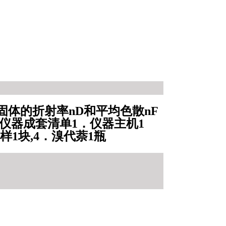
或固体的折射率nD和平均色散nF
，仪器成套清单1．仪器主机1
样1块,4．溴代萘1瓶